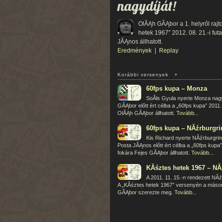
nagydíját!
OlĂĄh GĂĄbor a 1. helyről rajto
hetek 1967” 2012. 08. 21.-i fu
JĂĄnos állhatott.
Eredmények
|
Replay
Korábbi versenyek
+
60fps kupa – Monza
SoĂłs Gyula nyerte Monza nagydí
GĂĄbor előtt ért célba a „60fps kupa” 2011.
OlĂĄh GĂĄbor állhatott.
Tovább...
60fps kupa – NĂźrburgri
Kis Richard nyerte NĂźrburgring 
Posta JĂĄnos előtt ért célba a „60fps kupa”
fokára Fejes GĂĄbor állhatott.
Tovább...
KĂśztes hetek 1967 – NĂ
A 2011. 11. 15.-n rendezett NĂź
A „KĂśztes hetek 1967” versenyén a másod
GĂĄbor szerezte meg.
Tovább...