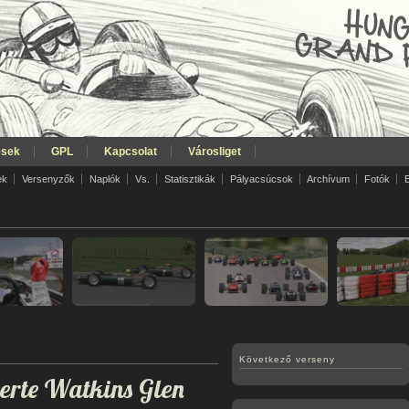
ések
GPL
Kapcsolat
Városliget
ek
Versenyzők
Naplók
Vs.
Statisztikák
Pályacsúcsok
Archívum
Fotók
Következő verseny
rte Watkins Glen