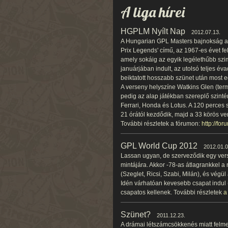
A liga hírei
HGPLM Nyílt Nap
2012.07.13.
A Hungarian GPL Masters bajnokság az
Prix Legends' című, az 1967-es évet f
amely sokáig az egyik legélethűbb szim
januárjában indult, az utolsó teljes éva
beiktatott hosszabb szünet után most eg
A verseny helyszíne Watkins Glen (ter
pedig az alap játékban szereplő szint
Ferrari, Honda és Lotus. A 120 perces
21 órától kezdődik, majd a 33 körös ve
További részletek a fórumon:
http://fo
GPL World Cup 2012
2012.01.0
Lassan ugyan, de szerveződik egy ver
mintájára. Akkor -78-as átlagrankkel a
(Szeglet, Ricsi, Szabi, Milán), és végül
Idén várhatóan kevesebb csapat indul 
csapatos kellenek. További részletek
a
Szünet?
2011.12.23.
A drámai létszámcsökkenés miatt felme