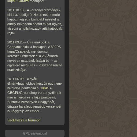
kupa / Garázs
menüpont
2011.10.13 – A versenyeredmények
oldal az eddig részletes nézet mellé
kapott még egy kompakt nézetet is,
amely kevesebb adatot mutat ugyan,
viszont a nyilatkozatok átláthatóbbak
rajta.
2011.09.25 – Újra működik a
Csapatok oldal a honlapon. A 60FPS
kupa/Csapatok menüponton
keresztül érhetitek el a 26. évadra
nevezett csapatok listáját és -- az
egyelőre még üres -- összehasonlító
statisztikáját.
2011.06.09 – A nyári
élményfutamokhoz készült egy nem-
hivatalos ponttáblázat:
klikk
. A
GBGPL/Groundhog-versenyzőknek
már ismerős ez a fajta pontozás.
Bünteti a versenyek kihagyását,
díjazza ha a leggyengébb versenyét
is végigtolja az ember.
Szólj hozzá a fórumon!