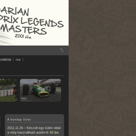
Emlékfal
rss
A honlap hírei
2011.11.26 – Készült egy külön oldal
a még használható autókról:
60 fps