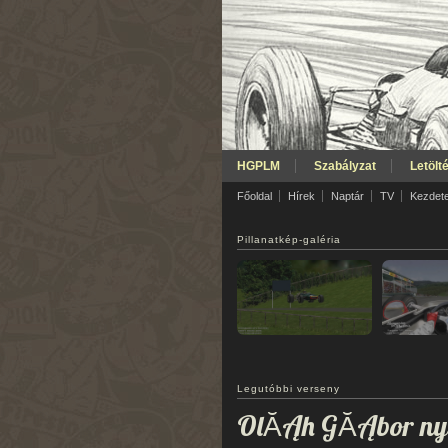
HGPLM
Szabályzat
Letölt
Főoldal
Hírek
Naptár
TV
Kezdet
Pillanatkép-galéria
Legutóbbi verseny
OlĂĄh GĂĄbor nye