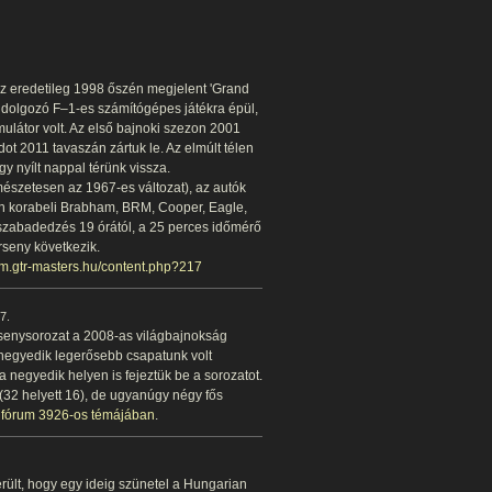
 eredetileg 1998 őszén megjelent 'Grand
eldolgozó F–1-es számítógépes játékra épül,
ulátor volt. Az első bajnoki szezon 2001
dot 2011 tavaszán zártuk le. Az elmúlt télen
y nyílt nappal térünk vissza.
mészetesen az 1967-es változat), az autók
én korabeli Brabham, BRM, Cooper, Eagle,
 szabadedzés 19 órától, a 25 perces időmérő
rseny következik.
rum.gtr-masters.hu/content.php?217
7.
senysorozat a 2008-as világbajnokság
 negyedik legerősebb csapatunk volt
 a negyedik helyen is fejeztük be a sorozatot.
(32 helyett 16), de ugyanúgy négy fős
 fórum 3926-os témájában
.
rült, hogy egy ideig szünetel a Hungarian