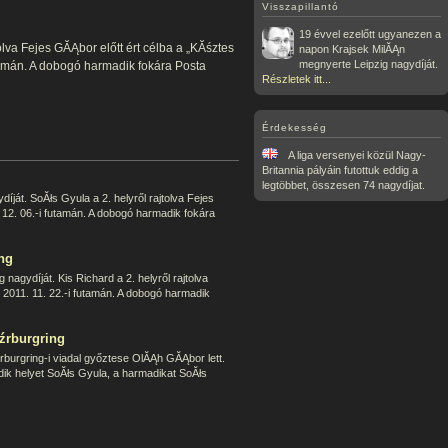
Visszapillantó
19 évvel ezelőtt ugyanezen a
lva Fejes GĂĄbor előtt ért célba a „KĂśztes
napon Krajsek MilĂĄn
megnyerte Leipzig nagydíját.
tamán. A dobogó harmadik fokára Posta
Részletek itt...
Érdekesség
A liga versenyei közül Nagy-
Britannia pályáin futottuk eddig a
legtöbbet, összesen 74 nagydíjat.
ját. SoĂłs Gyula a 2. helyről rajtolva Fejes
 12. 06.-i futamán. A dobogó harmadik fokára
ng
nagydíját. Kis Richard a 2. helyről rajtolva
 2011. 11. 22.-i futamán. A dobogó harmadik
źrburgring
rburgring-i viadal győztese OlĂĄh GĂĄbor lett.
ik helyet SoĂłs Gyula, a harmadikat SoĂłs