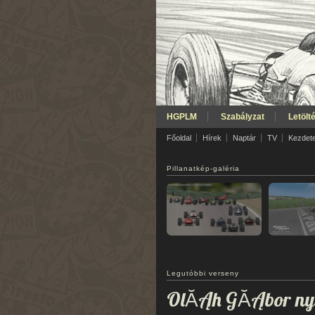
HGPLM
Szabályzat
Letölt
Főoldal
Hírek
Naptár
TV
Kezdet
Pillanatkép-galéria
Legutóbbi verseny
OlĂĄh GĂĄbor nye