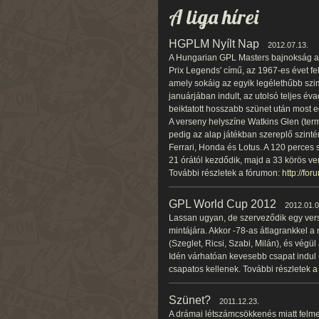
A liga hírei
HGPLM Nyílt Nap
2012.07.13.
A Hungarian GPL Masters bajnokság az
Prix Legends' című, az 1967-es évet f
amely sokáig az egyik legélethűbb szim
januárjában indult, az utolsó teljes éva
beiktatott hosszabb szünet után most eg
A verseny helyszíne Watkins Glen (ter
pedig az alap játékban szereplő szint
Ferrari, Honda és Lotus. A 120 perces
21 órától kezdődik, majd a 33 körös ve
További részletek a fórumon:
http://fo
GPL World Cup 2012
2012.01.0
Lassan ugyan, de szerveződik egy ver
mintájára. Akkor -78-as átlagrankkel a
(Szeglet, Ricsi, Szabi, Milán), és végül
Idén várhatóan kevesebb csapat indul 
csapatos kellenek. További részletek
a
Szünet?
2011.12.23.
A drámai létszámcsökkenés miatt felme