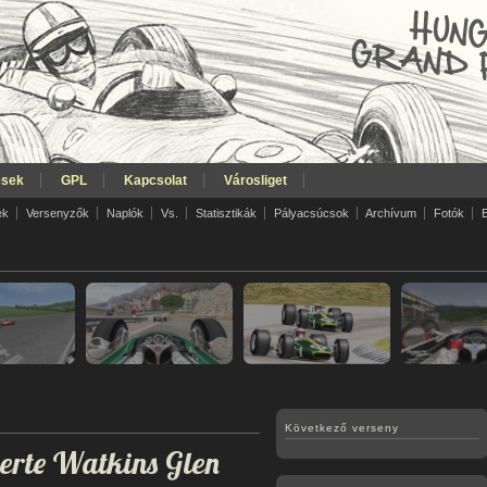
ések
GPL
Kapcsolat
Városliget
ek
Versenyzők
Naplók
Vs.
Statisztikák
Pályacsúcsok
Archívum
Fotók
Következő verseny
rte Watkins Glen