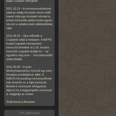
kupa / Garázs
menüpont
2011.10.13 – A versenyeredmények
oldal az eddig részletes nézet mellé
kapott még egy kompakt nézetet is,
amely kevesebb adatot mutat ugyan,
viszont a nyilatkozatok átláthatóbbak
rajta.
2011.09.25 – Újra működik a
Csapatok oldal a honlapon. A 60FPS
kupa/Csapatok menüponton
keresztül érhetitek el a 26. évadra
nevezett csapatok listáját és -- az
egyelőre még üres -- összehasonlító
statisztikáját.
2011.06.09 – A nyári
élményfutamokhoz készült egy nem-
hivatalos ponttáblázat:
klikk
. A
GBGPL/Groundhog-versenyzőknek
már ismerős ez a fajta pontozás.
Bünteti a versenyek kihagyását,
díjazza ha a leggyengébb versenyét
is végigtolja az ember.
Szólj hozzá a fórumon!