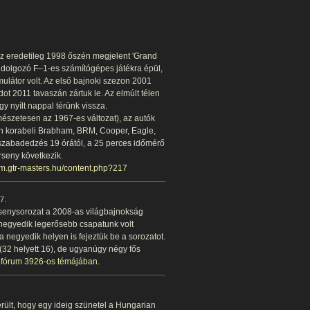
 eredetileg 1998 őszén megjelent 'Grand
eldolgozó F–1-es számítógépes játékra épül,
ulátor volt. Az első bajnoki szezon 2001
dot 2011 tavaszán zártuk le. Az elmúlt télen
y nyílt nappal térünk vissza.
mészetesen az 1967-es változat), az autók
én korabeli Brabham, BRM, Cooper, Eagle,
 szabadedzés 19 órától, a 25 perces időmérő
rseny következik.
rum.gtr-masters.hu/content.php?217
7.
senysorozat a 2008-as világbajnokság
 negyedik legerősebb csapatunk volt
 a negyedik helyen is fejeztük be a sorozatot.
(32 helyett 16), de ugyanúgy négy fős
 fórum 3926-os témájában
.
rült, hogy egy ideig szünetel a Hungarian