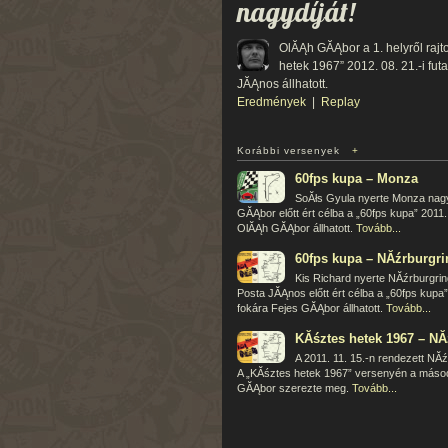
nagydíját!
OlĂĄh GĂĄbor a 1. helyről rajto
hetek 1967” 2012. 08. 21.-i fu
JĂĄnos állhatott.
Eredmények
|
Replay
Korábbi versenyek
+
60fps kupa – Monza
SoĂłs Gyula nyerte Monza nagydí
GĂĄbor előtt ért célba a „60fps kupa” 2011.
OlĂĄh GĂĄbor állhatott.
Tovább...
60fps kupa – NĂźrburgri
Kis Richard nyerte NĂźrburgring 
Posta JĂĄnos előtt ért célba a „60fps kupa”
fokára Fejes GĂĄbor állhatott.
Tovább...
KĂśztes hetek 1967 – NĂ
A 2011. 11. 15.-n rendezett NĂź
A „KĂśztes hetek 1967” versenyén a másod
GĂĄbor szerezte meg.
Tovább...