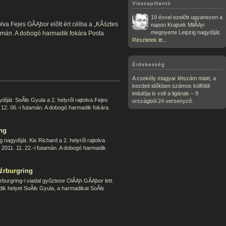
Visszapillantó
19 évvel ezelőtt ugyanezen a
lva Fejes GĂĄbor előtt ért célba a „KĂśztes
napon Krajsek MilĂĄn
megnyerte Leipzig nagydíját.
tamán. A dobogó harmadik fokára Posta
Részletek itt...
Érdekesség
A csekély magyar létszám miatt, a
kezdeti időkben számos külföldi
indulója is volt a ligának – 9
ját. SoĂłs Gyula a 2. helyről rajtolva Fejes
országból 24 versenyző.
 12. 06.-i futamán. A dobogó harmadik fokára
ng
nagydíját. Kis Richard a 2. helyről rajtolva
 2011. 11. 22.-i futamán. A dobogó harmadik
źrburgring
rburgring-i viadal győztese OlĂĄh GĂĄbor lett.
ik helyet SoĂłs Gyula, a harmadikat SoĂłs