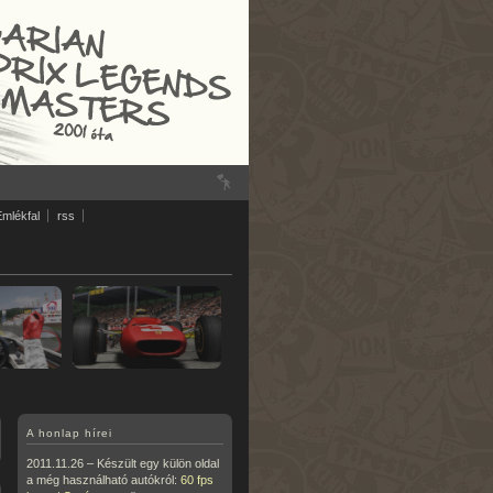
Emlékfal
rss
A honlap hírei
2011.11.26 – Készült egy külön oldal
a még használható autókról:
60 fps